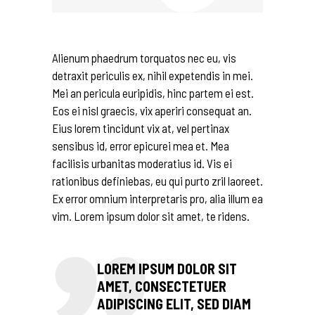
Alienum phaedrum torquatos nec eu, vis
detraxit periculis ex, nihil expetendis in mei.
Mei an pericula euripidis, hinc partem ei est.
Eos ei nisl graecis, vix aperiri consequat an.
Eius lorem tincidunt vix at, vel pertinax
sensibus id, error epicurei mea et. Mea
facilisis urbanitas moderatius id. Vis ei
rationibus definiebas, eu qui purto zril laoreet.
Ex error omnium interpretaris pro, alia illum ea
vim. Lorem ipsum dolor sit amet, te ridens.
LOREM IPSUM DOLOR SIT
AMET, CONSECTETUER
ADIPISCING ELIT, SED DIAM