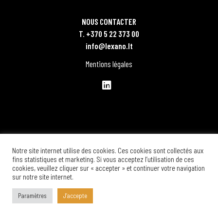
NOUS CONTACTER
T. +370 5 22 373 00
info@lexano.lt
Mentions légales
Notre site internet utilise des cookies. Ces cookies sont collectés aux
fins statistiques et marketing. Si vous acceptez l’utilisation de ces
cookies, veuillez cliquer sur « accepter » et continuer votre navigation
sur notre site internet.
Paramètres
J’accepte