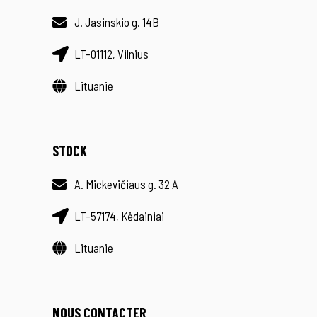
J. Jasinskio g. 14B
LT-01112, Vilnius
Lituanie
STOCK
A. Mickevičiaus g. 32 A
LT-57174, Kėdainiai
Lituanie
NOUS CONTACTER