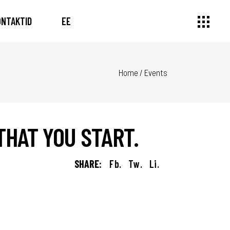
ONTAKTID
EE
Home
/
Events
THAT YOU START.
SHARE:
Fb.
Tw.
Li.