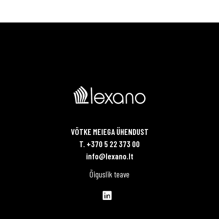
VÕTKE MEIEGA ÜHENDUST
T. +370 5 22 373 00
info@lexano.lt
Õiguslik teave