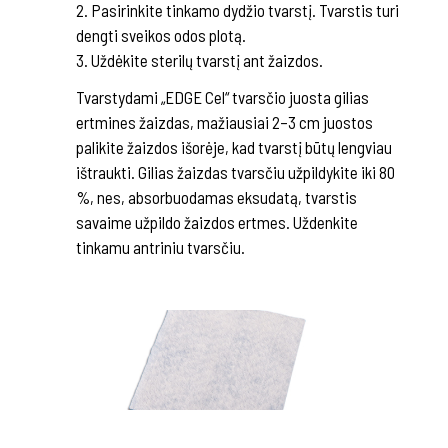
2. Pasirinkite tinkamo dydžio tvarstį. Tvarstis turi
dengti sveikos odos plotą.
3. Uždėkite sterilų tvarstį ant žaizdos.
Tvarstydami „EDGE Cel“ tvarsčio juosta gilias
ertmines žaizdas, mažiausiai 2–3 cm juostos
palikite žaizdos išorėje, kad tvarstį būtų lengviau
ištraukti. Gilias žaizdas tvarsčiu užpildykite iki 80
%, nes, absorbuodamas eksudatą, tvarstis
savaime užpildo žaizdos ertmes. Uždenkite
tinkamu antriniu tvarsčiu.