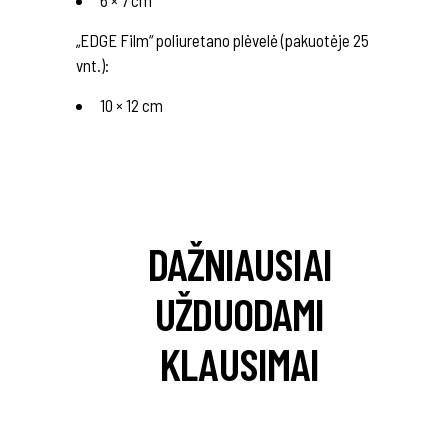
6 × 7 cm
„EDGE Film“ poliuretano plėvelė (pakuotėje 25
vnt.):
10 × 12 cm
DAŽNIAUSIAI
UŽDUODAMI
KLAUSIMAI