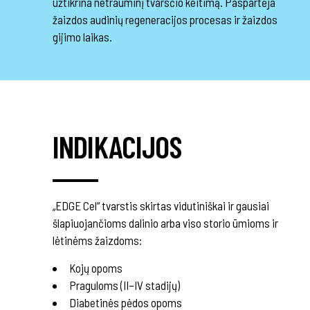
užtikrina netrauminį tvarsčio keitimą. Paspartėja
žaizdos audinių regeneracijos procesas ir žaizdos
gijimo laikas.
INDIKACIJOS
„EDGE Cel“ tvarstis skirtas vidutiniškai ir gausiai
šlapiuojančioms dalinio arba viso storio ūmioms ir
lėtinėms žaizdoms:
Kojų opoms
Praguloms (II–IV stadijų)
Diabetinės pėdos opoms