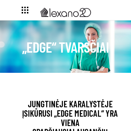
„EDGE“ TVARSČIAI
JUNGTINĖJE KARALYSTĖJE
ĮSIKŪRUSI „EDGE MEDICAL“ YRA
VIENA