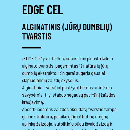
EDGE CEL
ALGINATINIS (JŪRŲ DUMBLIŲ)
TVARSTIS
„EDGE Cel“ yra sterilus, neaustinio pluošto kalcio
alginato tvarstis, pagamintas iš natūralių jūrų
dumblių ekstrakto. Itin gerai sugeria gausiai
šlapiuojančių žaizdų skysčius.
Alginatiniai tvarsčiai pasižymi hemostatinėmis
savybėmis, t. y. stabdo negausų paviršinį žaizdos
kraujavimą.
Absorbuodamas žaizdos eksudatą tvarstis tampa
geline struktūra, palaiko gijimui būtiną drėgną
aplinką žaizdoje, autolitiniu būdu išvalo žaizdą ir