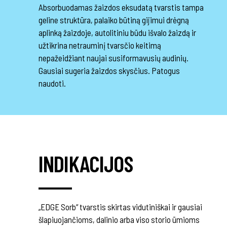
Absorbuodamas žaizdos eksudatą tvarstis tampa
geline struktūra, palaiko būtiną gijimui drėgną
aplinką žaizdoje, autolitiniu būdu išvalo žaizdą ir
užtikrina netrauminį tvarsčio keitimą
nepažeidžiant naujai susiformavusių audinių.
Gausiai sugeria žaizdos skysčius. Patogus
naudoti.
INDIKACIJOS
„EDGE Sorb“ tvarstis skirtas vidutiniškai ir gausiai
šlapiuojančioms, dalinio arba viso storio ūmioms