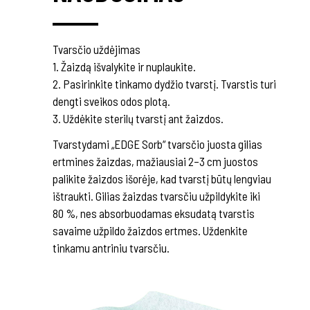
Tvarsčio uždėjimas
1. Žaizdą išvalykite ir nuplaukite.
2. Pasirinkite tinkamo dydžio tvarstį. Tvarstis turi
dengti sveikos odos plotą.
3. Uždėkite sterilų tvarstį ant žaizdos.
Tvarstydami „EDGE Sorb“ tvarsčio juosta gilias
ertmines žaizdas, mažiausiai 2–3 cm juostos
palikite žaizdos išorėje, kad tvarstį būtų lengviau
ištraukti. Gilias žaizdas tvarsčiu užpildykite iki
80 %, nes absorbuodamas eksudatą tvarstis
savaime užpildo žaizdos ertmes. Uždenkite
tinkamu antriniu tvarsčiu.