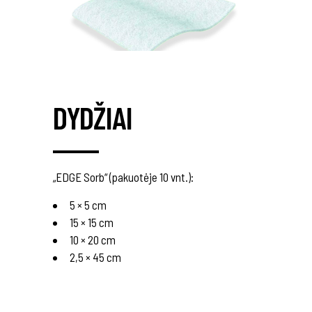
DYDŽIAI
„EDGE Sorb“ (pakuotėje 10 vnt.):
5 × 5 cm
15 × 15 cm
10 × 20 cm
2,5 × 45 cm