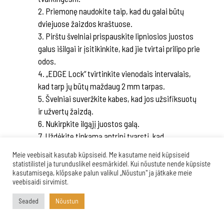
Priemonę naudokite taip, kad du galai būtų
dviejuose žaizdos kraštuose.
Pirštu švelniai prispauskite lipniosios juostos
galus išilgai ir įsitikinkite, kad jie tvirtai prilipo prie
odos.
„EDGE Lock“ tvirtinkite vienodais intervalais,
kad tarp jų būtų maždaug 2 mm tarpas.
Švelniai suveržkite kabes, kad jos užsifiksuotų
ir užvertų žaizdą.
Nukirpkite ilgąjį juostos galą.
Uždėkite tinkamą antrinį tvarstį, kad
apsaugotumėte kabes ir žaizdą.
Meie veebisait kasutab küpsiseid. Me kasutame neid küpsiseid
statistilistel ja turunduslikel eesmärkidel. Kui nõustute nende küpsiste
DYDŽIAI:
kasutamisega, klõpsake palun valikul „Nõustun" ja jätkake meie
veebisaidi sirvimist.
Seaded
Nõustun
„EDGE Lock“ žaizdos užvėrimo priemonė
(pakuotėje 2 juostelės):