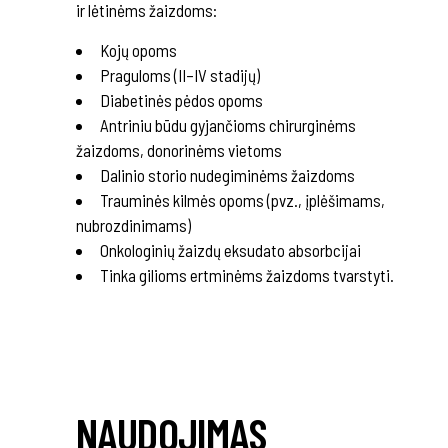
ir lėtinėms žaizdoms:
Kojų opoms
Praguloms (II–IV stadijų)
Diabetinės pėdos opoms
Antriniu būdu gyjančioms chirurginėms
žaizdoms, donorinėms vietoms
Dalinio storio nudegiminėms žaizdoms
Trauminės kilmės opoms (pvz., įplėšimams,
nubrozdinimams)
Onkologinių žaizdų eksudato absorbcijai
Tinka gilioms ertminėms žaizdoms tvarstyti.
NAUDOJIMAS