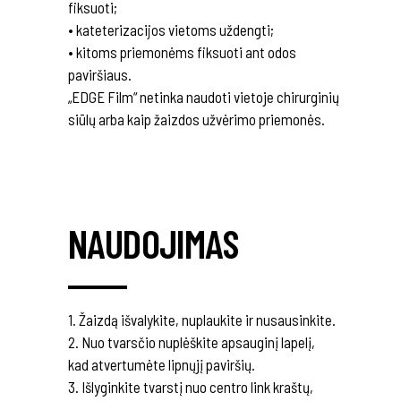
fiksuoti;
• kateterizacijos vietoms uždengti;
• kitoms priemonėms fiksuoti ant odos
paviršiaus.
„EDGE Film“ netinka naudoti vietoje chirurginių
siūlų arba kaip žaizdos užvėrimo priemonės.
NAUDOJIMAS
1. Žaizdą išvalykite, nuplaukite ir nusausinkite.
2. Nuo tvarsčio nuplėškite apsauginį lapelį,
kad atvertumėte lipnųjį paviršių.
3. Išlyginkite tvarstį nuo centro link kraštų,