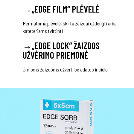
→
„EDGE FILM“ PLĖVELĖ
Permatoma plėvelė, skirta žaizdai uždengti arba
kateteriams tvirtinti
→
„EDGE LOCK“ ŽAIZDOS
UŽVĖRIMO PRIEMONĖ
Ūmioms žaizdoms užverti be adatos ir siūlo