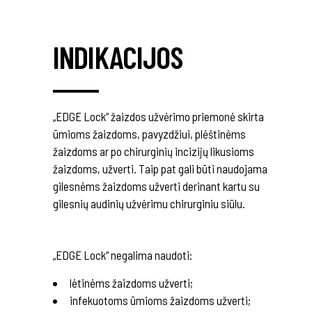
INDIKACIJOS
„EDGE Lock“ žaizdos užvėrimo priemonė skirta
ūmioms žaizdoms, pavyzdžiui, plėštinėms
žaizdoms ar po chirurginių incizijų likusioms
žaizdoms, užverti. Taip pat gali būti naudojama
gilesnėms žaizdoms užverti derinant kartu su
gilesnių audinių užvėrimu chirurginiu siūlu.
„EDGE Lock“ negalima naudoti:
lėtinėms žaizdoms užverti;
infekuotoms ūmioms žaizdoms užverti;