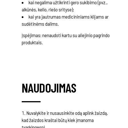
kai negalima užtikrinti gero sukibimo (pvz.,
alkūnės, kelio, riešo srityse);
kai yra jautrumas medicininiams klijams ar
sudėtinėms dalims.
Įspėjimas: nenaudoti kartu su aliejinio pagrindo
produktais.
NAUDOJIMAS
Nuvalykite ir nusausinkite odą aplink žaizdą,
kad žaizdos kraštai būtų kiek įmanoma
tvarkingesni.