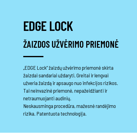
EDGE LOCK
ŽAIZDOS UŽVĖRIMO PRIEMONĖ
„EDGE Lock“ žaizdų užvėrimo priemonė skirta
žaizdai sandariai uždaryti. Greitai ir lengvai
užveria žaizdą ir apsaugo nuo infekcijos rizikos.
Tai neinvazinė priemonė, nepažeidžianti ir
netraumuojanti audinių.
Neskausminga procedūra, mažesnė randėjimo
rizika. Patentuota technologija.