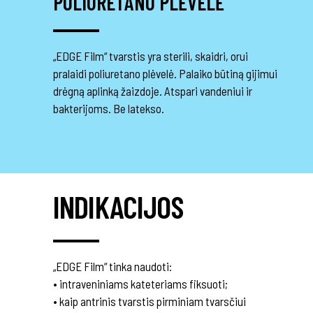
POLIURETANO PLĖVELĖ
„EDGE Film“ tvarstis yra sterili, skaidri, orui
pralaidi poliuretano plėvelė. Palaiko būtiną gijimui
drėgną aplinką žaizdoje. Atspari vandeniui ir
bakterijoms. Be latekso.
INDIKACIJOS
„EDGE Film“ tinka naudoti:
• intraveniniams kateteriams fiksuoti;
• kaip antrinis tvarstis pirminiam tvarsčiui