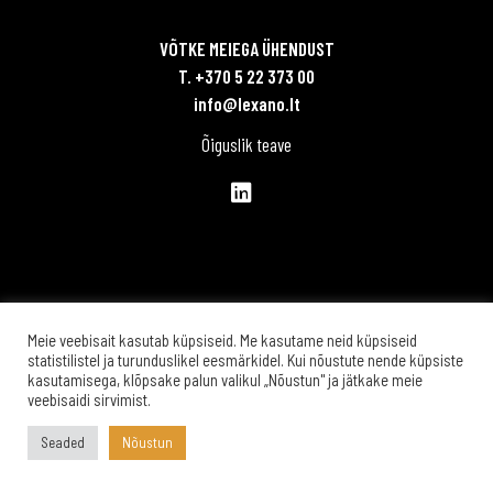
VÕTKE MEIEGA ÜHENDUST
T. +370 5 22 373 00
info@lexano.lt
Õiguslik teave
Meie veebisait kasutab küpsiseid. Me kasutame neid küpsiseid
statistilistel ja turunduslikel eesmärkidel. Kui nõustute nende küpsiste
kasutamisega, klõpsake palun valikul „Nõustun" ja jätkake meie
veebisaidi sirvimist.
Seaded
Nõustun