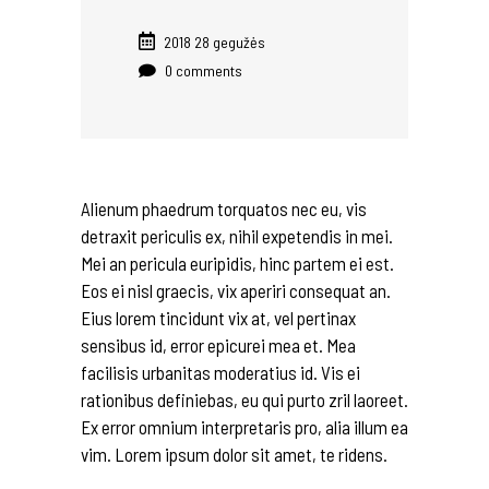
2018 28 gegužės
0 comments
Alienum phaedrum torquatos nec eu, vis
detraxit periculis ex, nihil expetendis in mei.
Mei an pericula euripidis, hinc partem ei est.
Eos ei nisl graecis, vix aperiri consequat an.
Eius lorem tincidunt vix at, vel pertinax
sensibus id, error epicurei mea et. Mea
facilisis urbanitas moderatius id. Vis ei
rationibus definiebas, eu qui purto zril laoreet.
Ex error omnium interpretaris pro, alia illum ea
vim. Lorem ipsum dolor sit amet, te ridens.