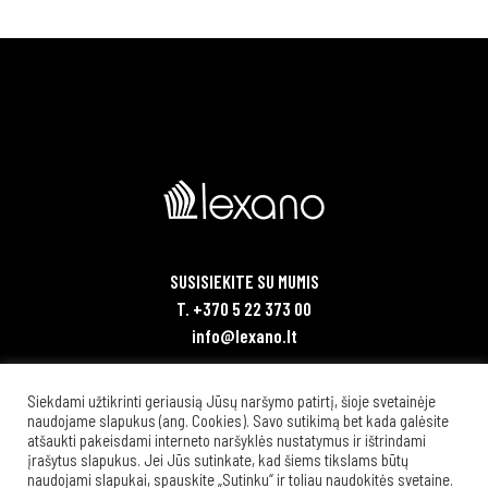
SUSISIEKITE SU MUMIS
T. +370 5 22 373 00
info@lexano.lt
Teisinė informacija
Siekdami užtikrinti geriausią Jūsų naršymo patirtį, šioje svetainėje
naudojame slapukus (ang. Cookies). Savo sutikimą bet kada galėsite
atšaukti pakeisdami interneto naršyklės nustatymus ir ištrindami
įrašytus slapukus. Jei Jūs sutinkate, kad šiems tikslams būtų
naudojami slapukai, spauskite „Sutinku“ ir toliau naudokitės svetaine.