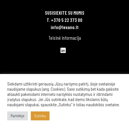
SUSISIEKITE SU MUMIS
T. +370 5 22 373 00
info@lexano.lt
Teisinė informacija
Siekdami užtikrinti geriausią Jūsų naršymo patirtį, šioje svetainėje
naudojame slapukus (ang. Cookies). Savo sutikimą bet kada galėsite
atšaukti pakeisdami interneto naršyklės nustatymus ir ištrindami
įrašytus slapukus. Jei Jūs sutinkate, kad šiems tikslams būtų
naudojami slapukai, spauskite „Sutinku“ ir toliau naudokitės svetaine.
Parinktys
Sutinku