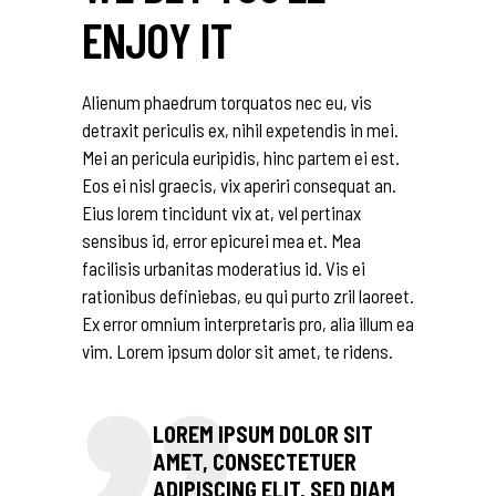
ENJOY IT
Alienum phaedrum torquatos nec eu, vis
detraxit periculis ex, nihil expetendis in mei.
Mei an pericula euripidis, hinc partem ei est.
Eos ei nisl graecis, vix aperiri consequat an.
Eius lorem tincidunt vix at, vel pertinax
sensibus id, error epicurei mea et. Mea
facilisis urbanitas moderatius id. Vis ei
rationibus definiebas, eu qui purto zril laoreet.
Ex error omnium interpretaris pro, alia illum ea
vim. Lorem ipsum dolor sit amet, te ridens.
LOREM IPSUM DOLOR SIT
AMET, CONSECTETUER
ADIPISCING ELIT, SED DIAM