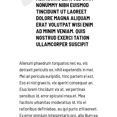
NONUMMY NIBH EUISMOD
TINCIDUNT UT LAOREET
DOLORE MAGNA ALIQUAM
ERAT VOLUTPAT WISI ENIM
AD MINIM VENIAM. QUIS
NOSTRUD EXERCI TATION
ULLAMCORPER SUSCIPIT
Alienum phaedrum torquatos nec eu, vis
detraxit periculis ex, nihil expetendis in mei.
Mei an pericula euripidis, hinc partem ei est.
Eos ei nisl graecis, vix aperiri consequat an.
Eius lorem tincidunt vix at, vel pertinax
sensibus id, error epicurei mea et. Mea
facilisis urbanitas moderatius id. Vis ei
rationibus definiebas, eu qui purto zril laoreet.
Ex error omnium interpretaris pro, alia illum ea