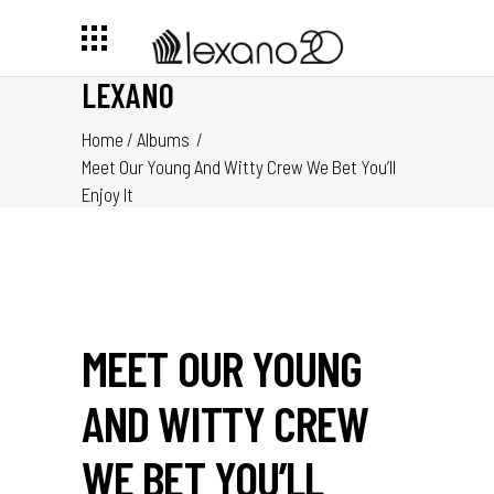
LEXANO
Home
/
Albums
/
Meet Our Young And Witty Crew We Bet You’ll
Enjoy It
MEET OUR YOUNG
AND WITTY CREW
WE BET YOU’LL