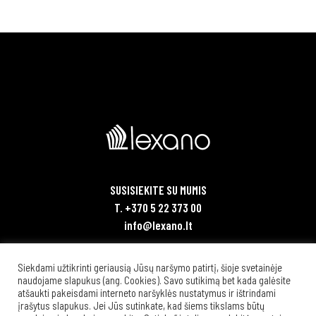
SUSISIEKITE SU MUMIS
T. +370 5 22 373 00
info@lexano.lt
Teisinė informacija
Siekdami užtikrinti geriausią Jūsų naršymo patirtį, šioje svetainėje
naudojame slapukus (ang. Cookies). Savo sutikimą bet kada galėsite
atšaukti pakeisdami interneto naršyklės nustatymus ir ištrindami
įrašytus slapukus. Jei Jūs sutinkate, kad šiems tikslams būtų