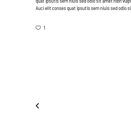
quat ipsutis sem niuis sed odio sit amet nibh vulp
Auci elit conses quat ipsutis sem niuis sed odio si
1