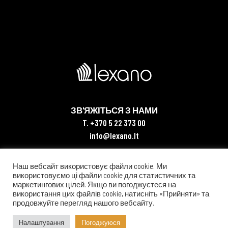
ЗВ'ЯЖІТЬСЯ З НАМИ
T. +370 5 22 373 00
info@lexano.lt
Юридична інформація
Наш вебсайт використовує файли cookie. Ми
використовуємо ці файли cookie для статистичних та
маркетингових цілей. Якщо ви погоджуєтеся на
використання цих файлів cookie, натисніть «Прийняти» та
продовжуйте перегляд нашого вебсайту.
Налаштування
Погоджуюся