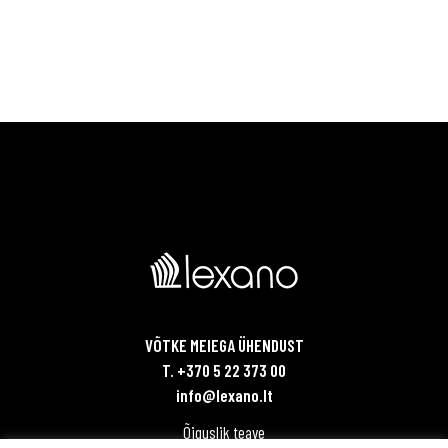
VÕTKE MEIEGA ÜHENDUST
T. +370 5 22 373 00
info@lexano.lt
Õiguslik teave