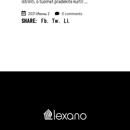
ištrinti, o tuomet pradėkite kurti!
2021 Июнь 2
0 comments
SHARE:
Fb.
Tw.
Li.