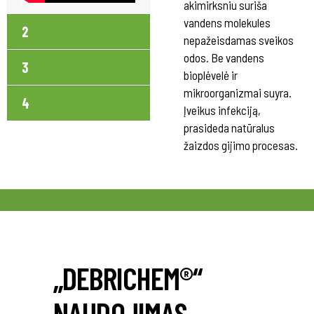
akimirksniu suriša
vandens molekules
2
nepažeisdamas sveikos
odos. Be vandens
3
bioplėvelė ir
mikroorganizmai suyra.
4
Įveikus infekciją,
prasideda natūralus
žaizdos gijimo procesas.
„DEBRICHEM®“
NAUDOJIMAS