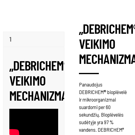
„DEBRICHEM
VEIKIMO
1
MECHANIZM
„DEBRICHEM®“
VEIKIMO
Panaudojus
MECHANIZMAS
DEBRICHEM® bioplėvelė
ir mikroorganizmai
suardomi per 60
sekundžių. Bioplėvelės
sudėtyje yra 97 %
vandens. DEBRICHEM
®