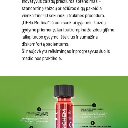
Inovatyvus žaizdų priežiūros sprendimas –
standartinę žaizdų priežiūros eigą pakeičia
vienkartinė 60 sekundžių trukmės procedūra.
„DEBx Medical“ išrado sunkiai gyjančių žaizdų
gydymo priemonę, kuri sutrumpina žaizdos gijimo
laiką, taupo gydymo išteklius ir sumažina
diskomfortą pacientams.
Ši naujovė yra reikšmingas ir progresyvus šuolis
medicinos praktikoje.