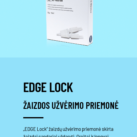
EDGE LOCK
ŽAIZDOS UŽVĖRIMO PRIEMONĖ
„EDGE Lock“ žaizdų užvėrimo priemonė skirta
žaizdai sandariai uždaryti. Greitai ir lengvai