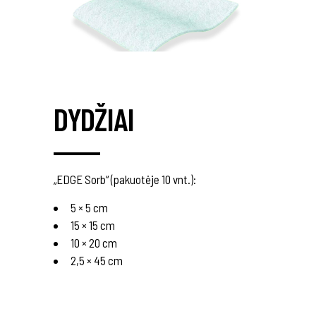
DYDŽIAI
„EDGE Sorb“ (pakuotėje 10 vnt.):
5 × 5 cm
15 × 15 cm
10 × 20 cm
2,5 × 45 cm