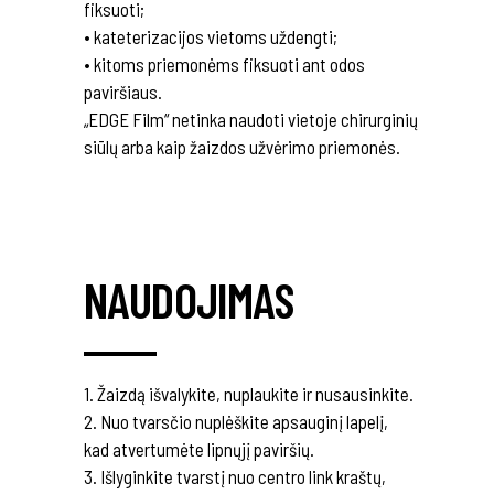
fiksuoti;
• kateterizacijos vietoms uždengti;
• kitoms priemonėms fiksuoti ant odos
paviršiaus.
„EDGE Film“ netinka naudoti vietoje chirurginių
siūlų arba kaip žaizdos užvėrimo priemonės.
NAUDOJIMAS
1. Žaizdą išvalykite, nuplaukite ir nusausinkite.
2. Nuo tvarsčio nuplėškite apsauginį lapelį,
kad atvertumėte lipnųjį paviršių.
3. Išlyginkite tvarstį nuo centro link kraštų,