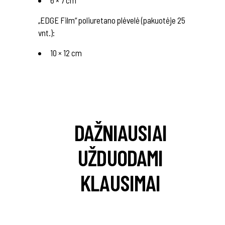
6 × 7 cm
„EDGE Film“ poliuretano plėvelė (pakuotėje 25
vnt.):
10 × 12 cm
DAŽNIAUSIAI
UŽDUODAMI
KLAUSIMAI