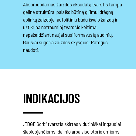
Absorbuodamas žaizdos eksudatą tvarstis tampa
geline struktūra, palaiko būtiną gijimui drėgną
aplinką žaizdoje, autolitiniu būdu išvalo žaizdą ir
užtikrina netrauminį tvarsčio keitimą
nepažeidžiant naujai susiformavusių audinių.
Gausiai sugeria žaizdos skysčius. Patogus
naudoti.
INDIKACIJOS
„EDGE Sorb“ tvarstis skirtas vidutiniškai ir gausiai
šlapiuojančioms, dalinio arba viso storio ūmioms