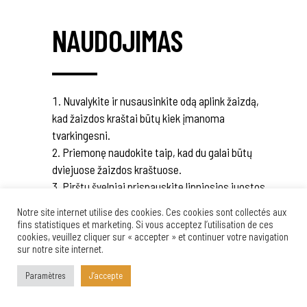
NAUDOJIMAS
Nuvalykite ir nusausinkite odą aplink žaizdą,
kad žaizdos kraštai būtų kiek įmanoma
tvarkingesni.
Priemonę naudokite taip, kad du galai būtų
dviejuose žaizdos kraštuose.
Pirštu švelniai prispauskite lipniosios juostos
galus išilgai ir įsitikinkite, kad jie tvirtai prilipo prie
Notre site internet utilise des cookies. Ces cookies sont collectés aux
odos.
fins statistiques et marketing. Si vous acceptez l’utilisation de ces
cookies, veuillez cliquer sur « accepter » et continuer votre navigation
„EDGE Lock“ tvirtinkite vienodais intervalais,
sur notre site internet.
kad tarp jų būtų maždaug 2 mm tarpas.
Švelniai suveržkite kabes, kad jos užsifiksuotų
Paramètres
J’accepte
ir užvertų žaizdą.
Nukirpkite ilgąjį juostos galą.