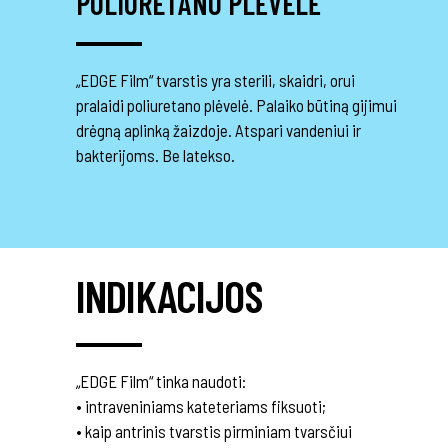
POLIURETANO PLĖVELĖ
„EDGE Film“ tvarstis yra sterili, skaidri, orui
pralaidi poliuretano plėvelė. Palaiko būtiną gijimui
drėgną aplinką žaizdoje. Atspari vandeniui ir
bakterijoms. Be latekso.
INDIKACIJOS
„EDGE Film“ tinka naudoti:
• intraveniniams kateteriams fiksuoti;
• kaip antrinis tvarstis pirminiam tvarsčiui