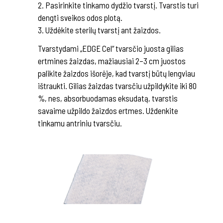
2. Pasirinkite tinkamo dydžio tvarstį. Tvarstis turi
dengti sveikos odos plotą.
3. Uždėkite sterilų tvarstį ant žaizdos.
Tvarstydami „EDGE Cel“ tvarsčio juosta gilias
ertmines žaizdas, mažiausiai 2–3 cm juostos
palikite žaizdos išorėje, kad tvarstį būtų lengviau
ištraukti. Gilias žaizdas tvarsčiu užpildykite iki 80
%, nes, absorbuodamas eksudatą, tvarstis
savaime užpildo žaizdos ertmes. Uždenkite
tinkamu antriniu tvarsčiu.