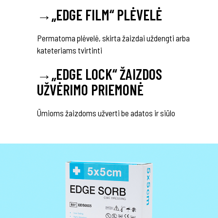
→
„EDGE FILM“ PLĖVELĖ
Permatoma plėvelė, skirta žaizdai uždengti arba
kateteriams tvirtinti
→
„EDGE LOCK“ ŽAIZDOS
UŽVĖRIMO PRIEMONĖ
Ūmioms žaizdoms užverti be adatos ir siūlo