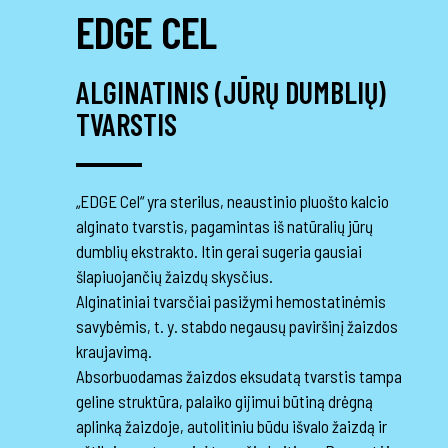
EDGE CEL
ALGINATINIS (JŪRŲ DUMBLIŲ)
TVARSTIS
„EDGE Cel“ yra sterilus, neaustinio pluošto kalcio
alginato tvarstis, pagamintas iš natūralių jūrų
dumblių ekstrakto. Itin gerai sugeria gausiai
šlapiuojančių žaizdų skysčius.
Alginatiniai tvarsčiai pasižymi hemostatinėmis
savybėmis, t. y. stabdo negausų paviršinį žaizdos
kraujavimą.
Absorbuodamas žaizdos eksudatą tvarstis tampa
geline struktūra, palaiko gijimui būtiną drėgną
aplinką žaizdoje, autolitiniu būdu išvalo žaizdą ir