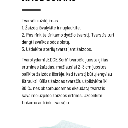
Tvarsčio uždėjimas
1. Žaizdą išvalykite ir nuplaukite.
2. Pasirinkite tinkamo dydžio tvarstį. Tvarstis turi
dengti sveikos odos plotą.
3. Uždėkite sterilų tvarstį ant žaizdos.
Tvarstydami „EDGE Sorb“ tvarsčio juosta gilias
ertmines žaizdas, mažiausiai 2–3 cm juostos
palikite žaizdos išorėje, kad tvarstį būtų lengviau
ištraukti. Gilias žaizdas tvarsčiu užpildykite iki
80 %, nes absorbuodamas eksudatą tvarstis
savaime užpildo žaizdos ertmes. Uždenkite
tinkamu antriniu tvarsčiu.