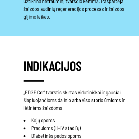
užtikrina netrauminį tvarsčio keitimą. Paspartėja
žaizdos audinių regeneracijos procesas ir žaizdos
gijimo laikas.
INDIKACIJOS
„EDGE Cel“ tvarstis skirtas vidutiniškai ir gausiai
šlapiuojančioms dalinio arba viso storio ūmioms ir
lėtinėms žaizdoms:
Kojų opoms
Praguloms (II–IV stadijų)
Diabetinės pėdos opoms