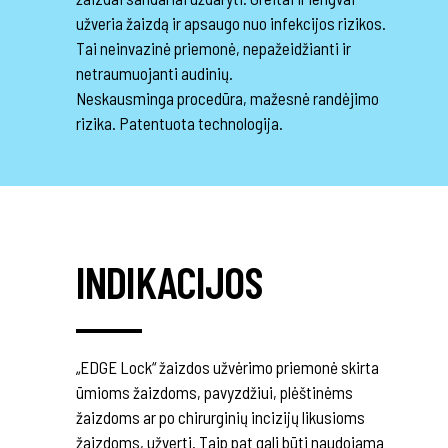
užveria žaizdą ir apsaugo nuo infekcijos rizikos.
Tai neinvazinė priemonė, nepažeidžianti ir
netraumuojanti audinių.
Neskausminga procedūra, mažesnė randėjimo
rizika. Patentuota technologija.
INDIKACIJOS
„EDGE Lock“ žaizdos užvėrimo priemonė skirta
ūmioms žaizdoms, pavyzdžiui, plėštinėms
žaizdoms ar po chirurginių incizijų likusioms
žaizdoms, užverti. Taip pat gali būti naudojama