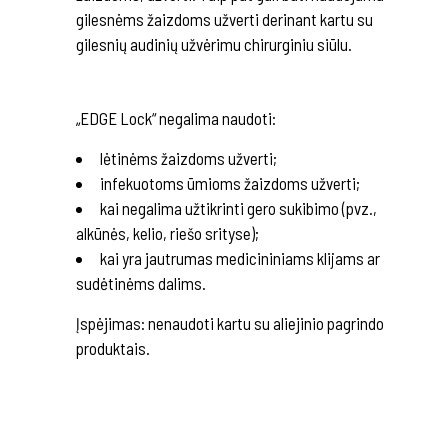
gilesnėms žaizdoms užverti derinant kartu su
gilesnių audinių užvėrimu chirurginiu siūlu.
„EDGE Lock“ negalima naudoti:
lėtinėms žaizdoms užverti;
infekuotoms ūmioms žaizdoms užverti;
kai negalima užtikrinti gero sukibimo (pvz.,
alkūnės, kelio, riešo srityse);
kai yra jautrumas medicininiams klijams ar
sudėtinėms dalims.
Įspėjimas: nenaudoti kartu su aliejinio pagrindo
produktais.