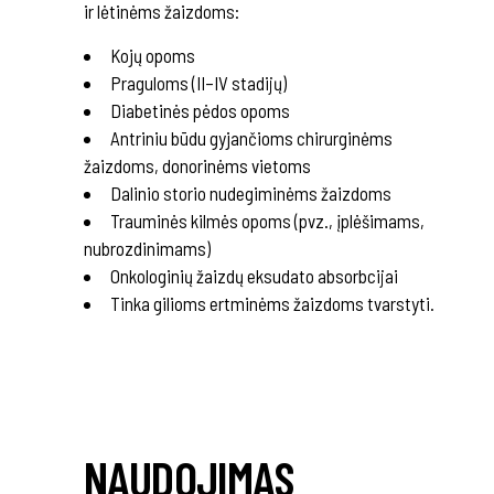
ir lėtinėms žaizdoms:
Kojų opoms
Praguloms (II–IV stadijų)
Diabetinės pėdos opoms
Antriniu būdu gyjančioms chirurginėms
žaizdoms, donorinėms vietoms
Dalinio storio nudegiminėms žaizdoms
Trauminės kilmės opoms (pvz., įplėšimams,
nubrozdinimams)
Onkologinių žaizdų eksudato absorbcijai
Tinka gilioms ertminėms žaizdoms tvarstyti.
NAUDOJIMAS