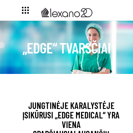
„EDGE“ TVARSČIAI
JUNGTINĖJE KARALYSTĖJE
ĮSIKŪRUSI „EDGE MEDICAL“ YRA
VIENA