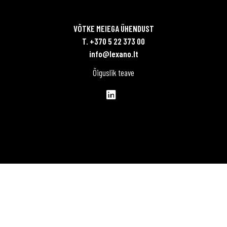
VÕTKE MEIEGA ÜHENDUST
T. +370 5 22 373 00
info@lexano.lt
Õiguslik teave